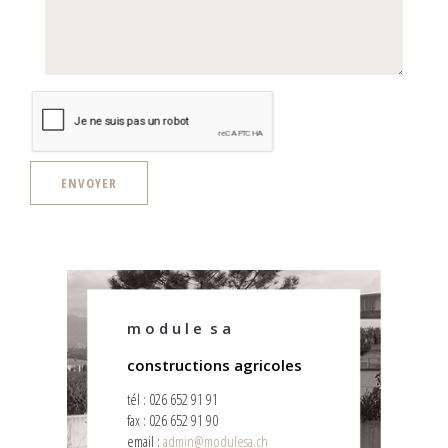
ENVOYER
m o d u l e s a
constructions agricoles
tél : 026 652 91 91
fax : 026 652 91 90
email :
admin@modulesa.ch