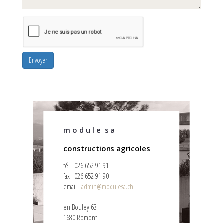
Envoyer
m o d u l e s a
constructions agricoles
tél : 026 652 91 91
fax : 026 652 91 90
email :
admin@modulesa.ch
en Bouley 63
1680 Romont